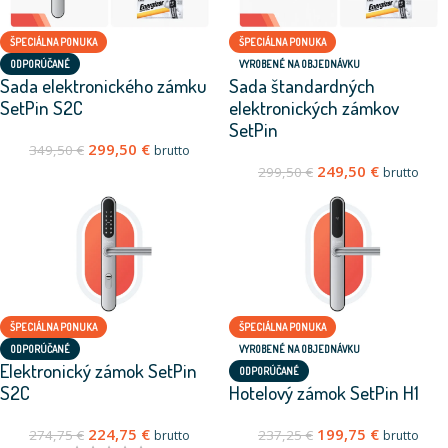
ŠPECIÁLNA PONUKA
ŠPECIÁLNA PONUKA
ODPORÚČANÉ
VYROBENÉ NA OBJEDNÁVKU
Sada elektronického zámku
Sada štandardných
SetPin S2C
elektronických zámkov
SetPin
299,50
€
349,50
€
brutto
249,50
€
299,50
€
brutto
ŠPECIÁLNA PONUKA
ŠPECIÁLNA PONUKA
ODPORÚČANÉ
VYROBENÉ NA OBJEDNÁVKU
Elektronický zámok SetPin
ODPORÚČANÉ
S2C
Hotelový zámok SetPin H1
224,75
€
199,75
€
274,75
€
237,25
€
brutto
brutto