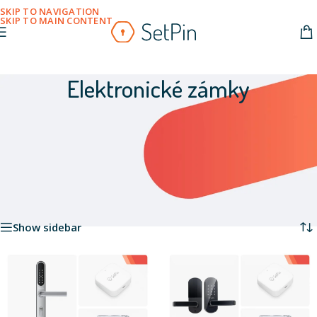
SKIP TO NAVIGATION
SKIP TO MAIN CONTENT
Elektronické zámky
Zažite exkluzivitu elektronických zámkov SetPin. Široký výber
vrátane kartových/čipových zámkov, kódových zámkov a zámkov
s Bluetooth. Neváhajte, zaistite si bezpečnosť a jednoduchosť
používania vášho hotela!
Zobrazuje sa 8 výsledok
Domov
/
Elektronické zámky
Show sidebar