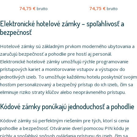
74,75
€
74,75
€
brutto
brutto
Elektronické hotelové zámky – spoľahlivosť a
bezpečnosť
Hotelové zámky sú základným prvkom moderného ubytovania a
zaručujú bezpečnosť a pohodlie pre hostí aj personál.
Elektronické hotelové zámky umožňujú rýchle programovanie
prístupových kariet a monitorovanie vstupov a výstupov do
jednotlivých izieb. To umožňuje každému hotelu poskytnúť svojim
hosťom personalizovaný a bezpečný prístup do ich izieb, čím sa
eliminuje riziko straty kľúčov alebo neoprávneného prístupu.
Kódové zámky ponúkajú jednoduchosť a pohodlie
Kódové zámky sú perfektným riešením pre tých, ktorí si cenia
pohodlie a bezpečnosť. Otváranie dverí pomocou PIN kódu je
rýchly a spoľahlivý spôsob ovládania prístupu do izieb, čím sa