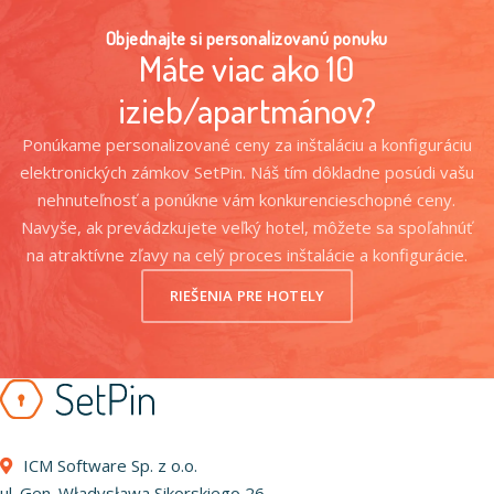
Objednajte si personalizovanú ponuku
Máte viac ako 10
izieb/apartmánov?
Ponúkame personalizované ceny za inštaláciu a konfiguráciu
elektronických zámkov SetPin. Náš tím dôkladne posúdi vašu
nehnuteľnosť a ponúkne vám konkurencieschopné ceny.
Navyše, ak prevádzkujete veľký hotel, môžete sa spoľahnúť
na atraktívne zľavy na celý proces inštalácie a konfigurácie.
RIEŠENIA PRE HOTELY
ICM Software Sp. z o.o.
ul. Gen. Władysława Sikorskiego 26,